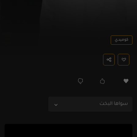
كوميدي
سواها البخت