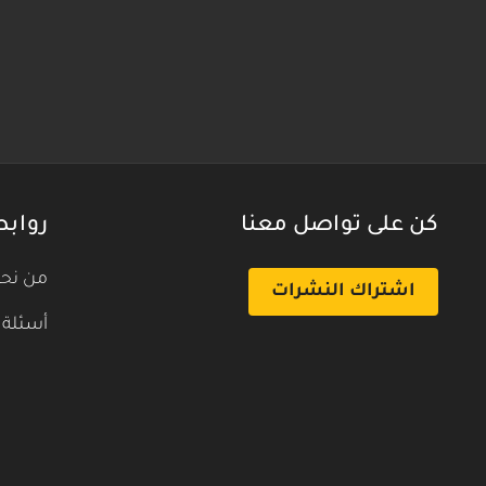
كن على تواصل معنا
روابط
من نح
اشتراك النشرات
أسئلة 
بث تجريبي