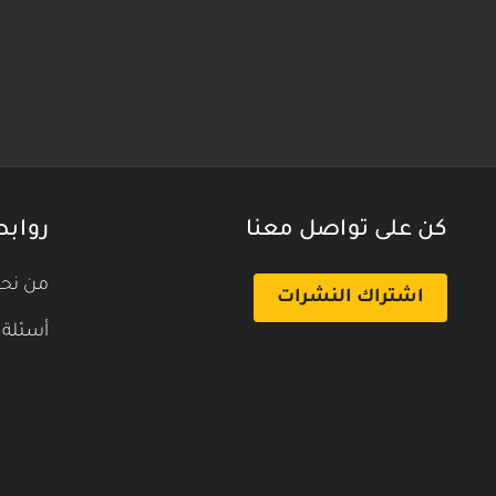
كن على تواصل معنا
روابط
من نح
اشتراك النشرات
أسئلة 
بث تجريبي