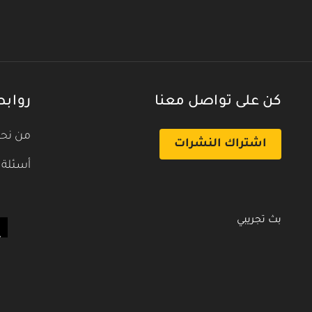
كن على تواصل معنا
روابط
من نح
اشتراك النشرات
أسئلة 
بث تجريبي