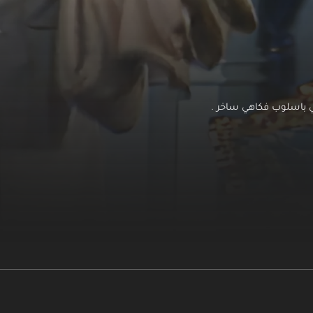
ي باسلوب فكاهي ساخر .