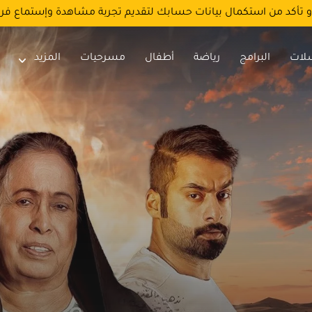
و تأكد من استكمال بيانات حسابك لتقديم تجربة مشاهدة وإستماع فر
لات
البرامج
رياضة
أطفال
مسرحيات
المزيد