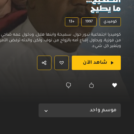
كوميدي
1997
13+
كوميديا اجتماعية تدور حول، سميحة وابنها هلال، ودخول عمه ضاحي ف
من فوزية، ويحاول إقناع أمه بالزواج من نوف، ولكن والدته ترفض الأمر
ويتغير كل شيء.
شاهد الآن
موسم واحد