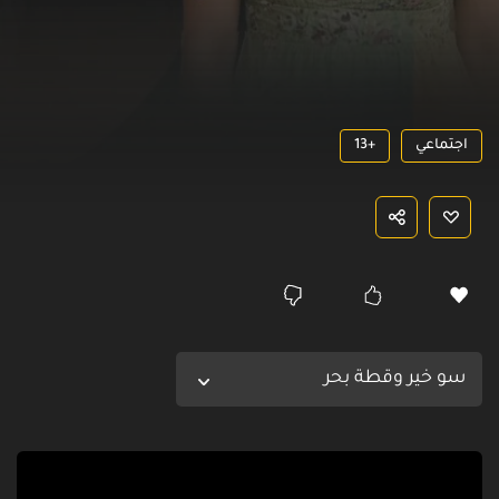
اجتماعي
13+
سو خير وقطة بحر