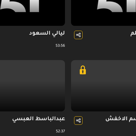
م
ليالي السعود
53:56
م الاخفش
عبدالباسط العبسي
52:37