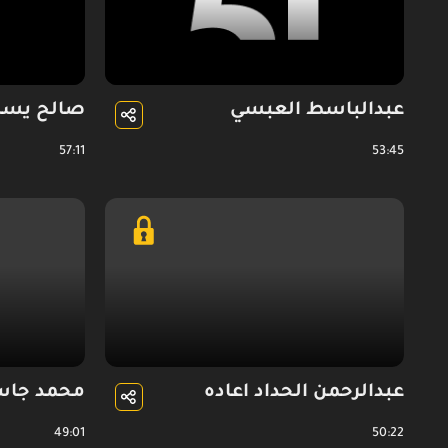
عبدالباسط العبسي
صالح يسل
57:11
53:45
عبدالرحمن الحداد اعاده
محمد جاس
49:01
50:22