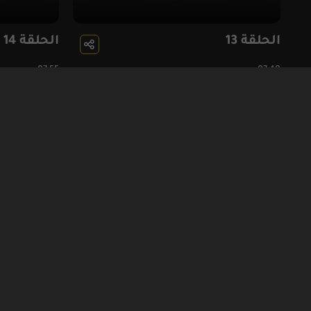
الحلقة 13
الحلقة 14
07:55
07:40
كن على تواصل معنا
روابط
من نح
اشتراك النشرات