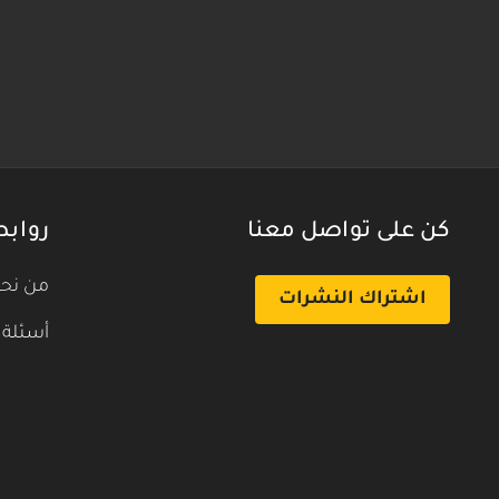
كن على تواصل معنا
روابط
من نح
اشتراك النشرات
أسئلة 
بث تجريبي