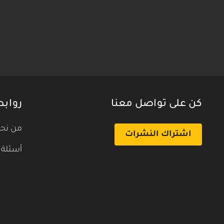
كن على تواصل معنا
روابط
من نح
اشتراك النشرات
أسئلة 
بث تجريبي