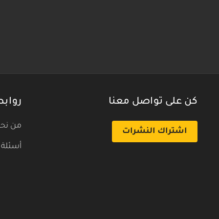
كن على تواصل معنا
روابط
من نح
اشتراك النشرات
أسئلة 
بث تجريبي