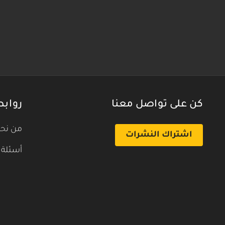
كن على تواصل معنا
روابط
من نح
اشتراك النشرات
أسئلة 
بث تجريبي