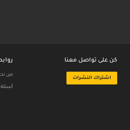
كن على تواصل معنا
روابط
من نح
اشتراك النشرات
أسئلة 
بث تجريبي