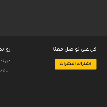
كن على تواصل معنا
روابط
من نح
اشتراك النشرات
أسئلة 
بث تجريبي