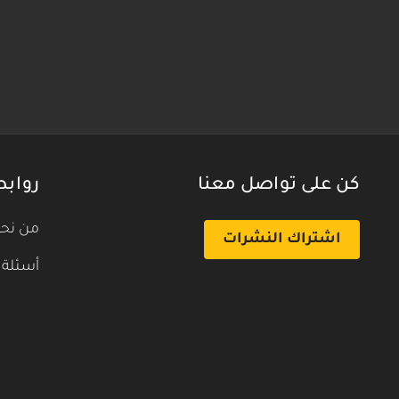
كن على تواصل معنا
روابط
من نح
اشتراك النشرات
أسئلة 
بث تجريبي