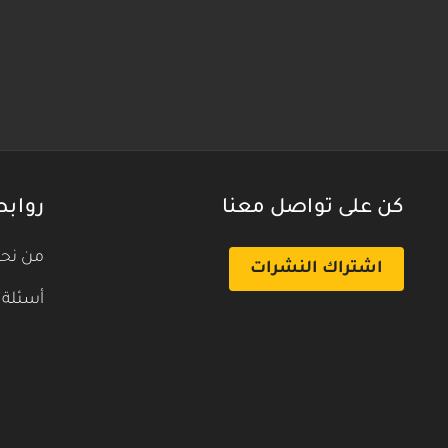
كن على تواصل معنا
روابط
من نح
اشتراك النشرات
أسئلة 
بث تجريبي