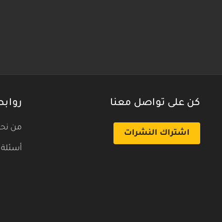
كن على تواصل معنا
روابط
من نح
اشتراك النشرات
أسئلة 
بث تجريبي