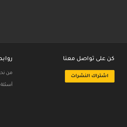
كن على تواصل معنا
روابط
من نح
اشتراك النشرات
أسئلة 
بث تجريبي