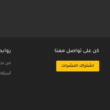
كن على تواصل معنا
روابط
من نح
اشتراك النشرات
أسئلة 
بث تجريبي