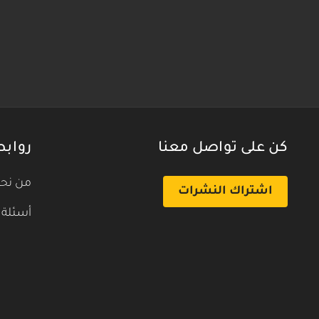
كن على تواصل معنا
روابط
من نح
اشتراك النشرات
أسئلة 
بث تجريبي