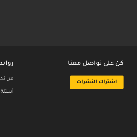
كن على تواصل معنا
روابط
من نح
اشتراك النشرات
أسئلة 
بث تجريبي