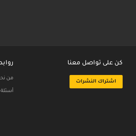
كن على تواصل معنا
روابط
من نح
اشتراك النشرات
أسئلة 
بث تجريبي