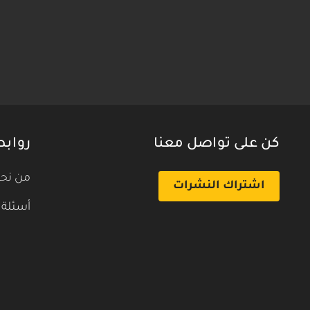
كن على تواصل معنا
روابط
من نح
اشتراك النشرات
أسئلة 
بث تجريبي