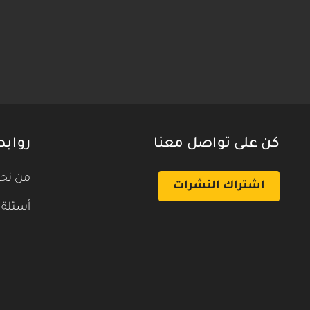
كن على تواصل معنا
روابط
من نح
اشتراك النشرات
أسئلة 
بث تجريبي