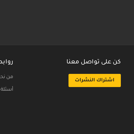
كن على تواصل معنا
روابط
من نح
اشتراك النشرات
أسئلة 
بث تجريبي