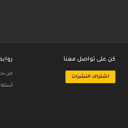
كن على تواصل معنا
روابط
من نح
اشتراك النشرات
أسئلة 
بث تجريبي